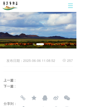
T
o
g
g
l
e
n
a
v
i
g
a
发布日期：2025-06-06 11:08:52
257
t
i
o
n
上一篇 :
下一篇 :
分享到：