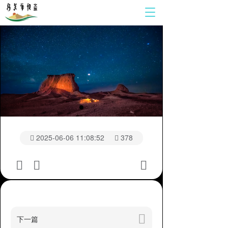
T
o
g
g
l
e
n
a
v
i
g
a
t
2025-06-06 11:08:52
378
i
o
n
下一篇